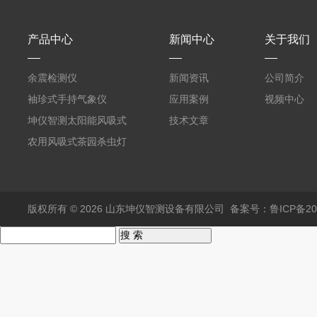
产品中心
新闻中心
关于我们
余震检测仪
新闻资讯
公司简介
袖珍式手持气象仪
应用案例
视频中心
坤仪智测太阳能风吸式
技术文章
杀虫灯
农用风吸式茶园杀虫灯
版权所有 © 2026 山东坤仪智测设备有限公司
备案号：鲁ICP备202