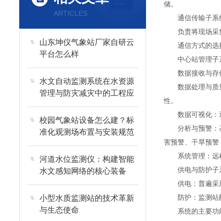
储。
ARTICLES
通信传输子系
负责将现场采集
山东坤仪气象站厂家自研云
通信方式的选择
平台怎么样
中心站管理子系
数据接收与存储：
水文自动监测系统在水资源
数据处理与质量控
管理与防灾减灾中的工程应
性。
用
数据可视化：通过
校园气象站设备怎么建？标
分析与预警：基于
准化观测场布置与安装规范
害预警、干旱预警
详解
系统管理：远程
河道水位监测仪：构建智能
供电与防护子
水文感知网络的核心装备
供电：普遍采用“
防护：监测站配备
小型水质监测站的技术革新
与生态使命​
系统的主要功