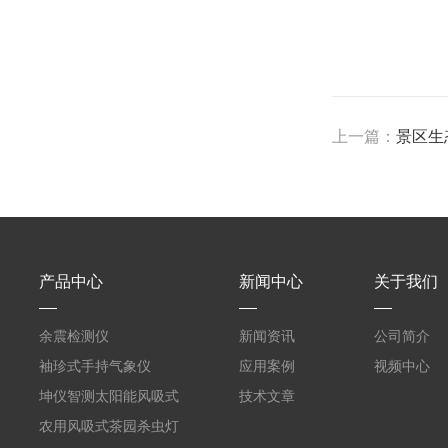
上一篇：
景区生
产品中心
新闻中心
关于我们
余震检测仪
新闻资讯
公司简介
袖珍式手持气象仪
应用案例
视频中心
坤仪智测太阳能风吸式
技术文章
杀虫灯
农用风吸式茶园杀虫灯