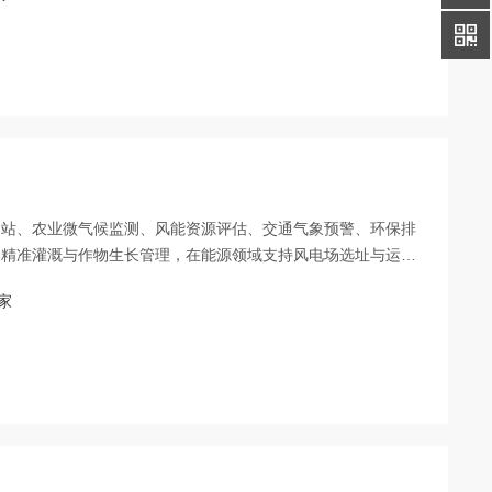
测站、农业微气候监测、风能资源评估、交通气象预警、环保排
力精准灌溉与作物生长管理，在能源领域支持风电场选址与运行
气象服务，在环保领域实现区域空气质量动态追踪。
家