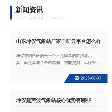
新闻资讯
NEWS AND INFORMATION
山东坤仪气象站厂家自研云平台怎么样
坤仪智测自研的云平台不是简单的数据展示工
具，而是集成了全域感知、智能挖掘、风险管控
和决策赋能四大核心能力的物联网管理系统。下
面从三个买家最关心的点，拆解这个平台的实际
2026-08-03
表现：1.功能是否实用？不止看数据，还能自动
决策坤仪智测云平台的核心优势在于“闭环管
理”。它不只是把气象站的数据传到手机上，而是
坤仪超声波气象站核心优势有哪些
提供了完整的解决方案：|功能模块|具体能力|买
家能获得什么||全域感知|兼容数百种通信协议，