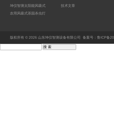
坤仪智测太阳能风吸式
技术文章
杀虫灯
农用风吸式茶园杀虫灯
版权所有 © 2026 山东坤仪智测设备有限公司
备案号：鲁ICP备202