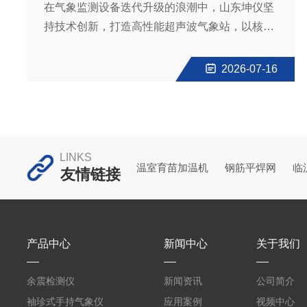
在气象监测设备迭代升级的浪潮中，山东坤仪坚
支持高频采集和断线续传；基于数字孪生技术，
持技术创新，打造高性能超声波气象站，以核心
在虚拟空间真实再现现场状态。|打破数据孤岛，
技术突破传统设备局限，凭借高精度、高集成、
即使网络...
高可靠、高适配四大优势，成为行业选择的气象
2026-07-16
监测解决方案提供商，助力各行业迈向智慧监测
新时代。高精度监测是核心竞争力。设备采用先
进超声波技术，无机械活动部件，避免磨损与卡
顿，测量响应快、误差小。同时优化电路设计，
LINKS
解决温度变化、延时干扰导致的测量不准问题，
温室育苗加温机
钢筋平焊网
临
友情链接
十二要素监测数据精准可靠，满足科研、环保、
气象等高标准需求。高集成化简化部署。一体式
传感器集成多项监测...
产品中心
新闻中心
关于我们
余震检测仪
新闻资讯
公司简介
袖珍式手持气象仪
应用案例
视频中心