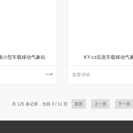
z车顶小型车载移动气象站
KY-cz应急车载移动气
查看详情
共 125 条记录，当前 3 / 11 页
首页
上一页
下一页