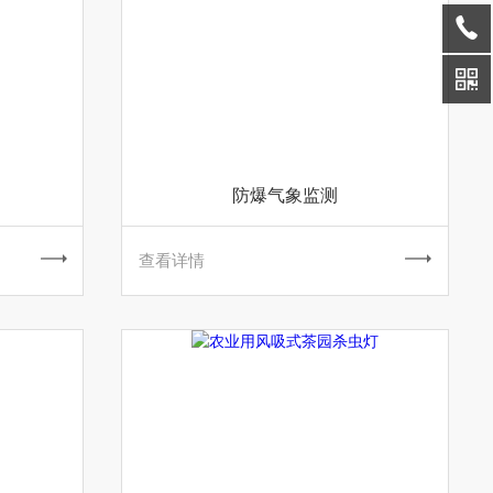
防爆气象监测
查看详情