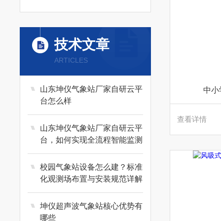
技术文章
ARTICLES
山东坤仪气象站厂家自研云平
中小
台怎么样
查看详情
山东坤仪气象站厂家自研云平
台，如何实现全流程智能监测
与预警
校园气象站设备怎么建？标准
化观测场布置与安装规范详解
坤仪超声波气象站核心优势有
哪些