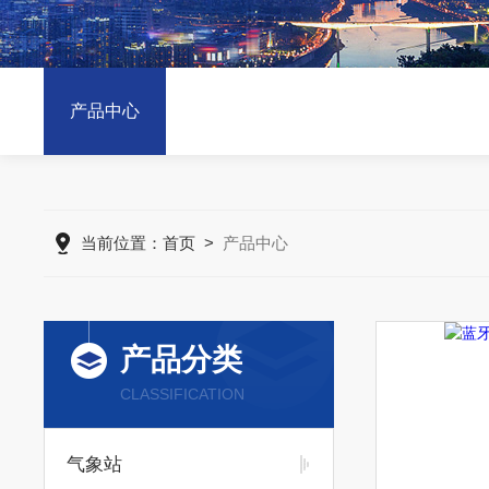
产品中心
当前位置：
首页
>
产品中心
产品分类
CLASSIFICATION
气象站