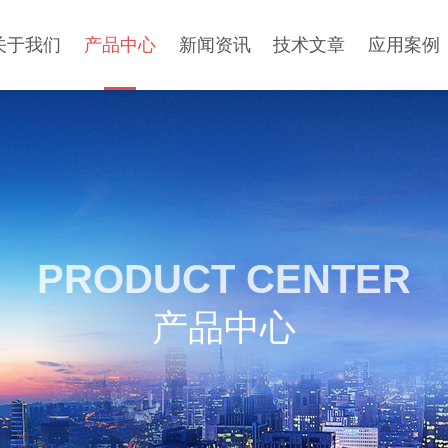
关于我们
产品中心
新闻资讯
技术文章
应用案例
PRODUCT CENTER
产品中心