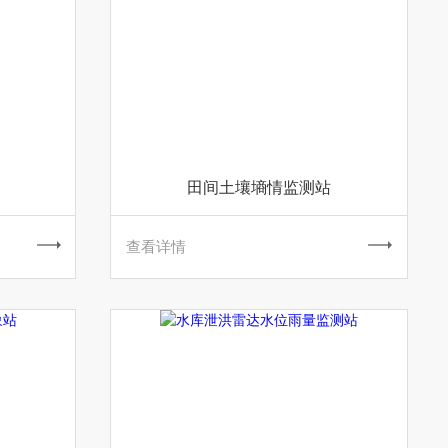
田间土壤墒情监测站
查看详情