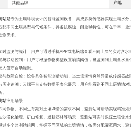
其他品牌
产地
测站
是专为土壤环境设计的智能监测设备，集成多类传感器实现土壤水分
适配不同土壤类型与气候条件，具备抗腐蚀、耐盐碱特性，可在干旱、盐
监测需求。
监测与统计：用户可通过手机APP或电脑端查看不同土层的实时含水
联动控制：用户可根据作物类型设置墒情阈值，当监测到土壤含水量低
无人值守自动灌溉。
故障自检：设备具备智能诊断功能，当土壤墒情突然异常或传感器故障
史追溯：云端平台支持数据图表化展示，用户能看到不同土层墒情对比图
析。
测站
应用场景
作物、不同生育期对土壤墒情的需求不同，监测站可帮助实现精准灌
漠化治理、矿山修复、退耕还林等场景，监测站可实时跟踪土壤含水
多个监测站组网，掌握不同区域的土壤墒情，按需分配灌溉用水，避