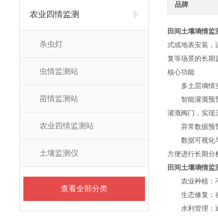
品牌
农业四情监测
田间土壤墒情监
杀虫灯
式或地表安装，
复等场景的长期
虫情监测站
核心功能
多土层墒情实时
苗情监测站
智能灌溉预警与
灌溉阀门，实现
农业四情监测站
异常数据预警与
数据可视化与历
土壤监测仪
方便进行长期分
田间土壤墒情监
农业种植：不同
查看全部分类
生态修复：在沙
水利管理：通过