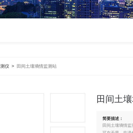
监测仪
>
田间土壤墒情监测站
田间土壤
简要描述：
田间土壤墒情监
可在干旱、盐渍