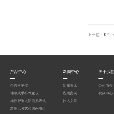
上一篇：
KY
产品中心
新闻中心
关于我
余震检测仪
新闻资讯
公司简介
袖珍式手持气象仪
应用案例
视频中心
坤仪智测太阳能风吸式
技术文章
杀虫灯
农用风吸式茶园杀虫灯