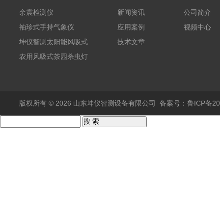
余震检测仪
新闻资讯
公司简介
袖珍式手持气象仪
应用案例
视频中心
坤仪智测太阳能风吸式
技术文章
杀虫灯
农用风吸式茶园杀虫灯
版权所有 © 2026 山东坤仪智测设备有限公司
备案号：鲁ICP备202