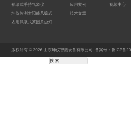
袖珍式手持气象仪
应用案例
视频中心
坤仪智测太阳能风吸式
技术文章
杀虫灯
农用风吸式茶园杀虫灯
版权所有 © 2026 山东坤仪智测设备有限公司
备案号：鲁ICP备202