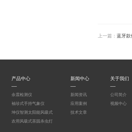
上一篇：
蓝牙款
产品中心
新闻中心
关于我们
余震检测仪
新闻资讯
公司简介
袖珍式手持气象仪
应用案例
视频中心
坤仪智测太阳能风吸式
技术文章
杀虫灯
农用风吸式茶园杀虫灯