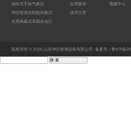
袖珍式手持气象仪
应用案例
视频中心
坤仪智测太阳能风吸式
技术文章
杀虫灯
农用风吸式茶园杀虫灯
版权所有 © 2026 山东坤仪智测设备有限公司
备案号：鲁ICP备202