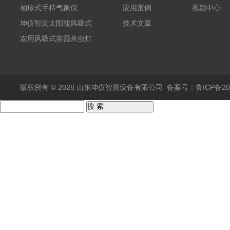
袖珍式手持气象仪
应用案例
视频中心
坤仪智测太阳能风吸式
技术文章
杀虫灯
农用风吸式茶园杀虫灯
版权所有 © 2026 山东坤仪智测设备有限公司
备案号：鲁ICP备202