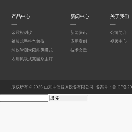
产品中心
新闻中心
关于我们
余震检测仪
新闻资讯
公司简介
袖珍式手持气象仪
应用案例
视频中心
坤仪智测太阳能风吸式
技术文章
杀虫灯
农用风吸式茶园杀虫灯
版权所有 © 2026 山东坤仪智测设备有限公司
备案号：鲁ICP备202