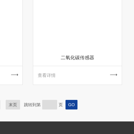
二氧化碳传感器
查看详情
末页
跳转到第
页