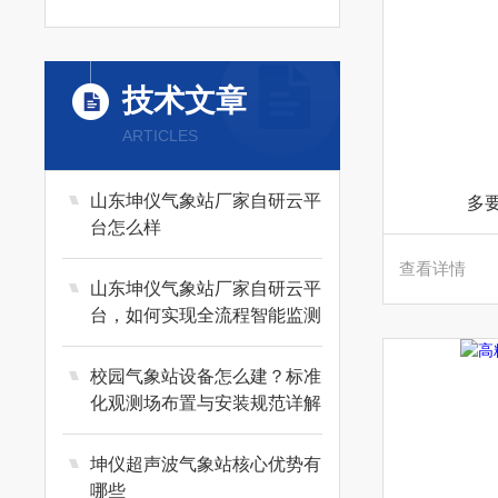
技术文章
ARTICLES
山东坤仪气象站厂家自研云平
多
台怎么样
查看详情
山东坤仪气象站厂家自研云平
台，如何实现全流程智能监测
与预警
校园气象站设备怎么建？标准
化观测场布置与安装规范详解
坤仪超声波气象站核心优势有
哪些