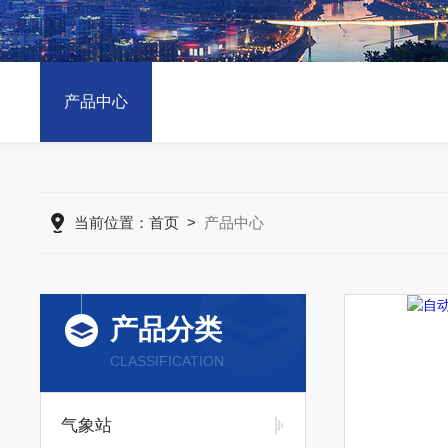
产品中心
当前位置：
首页
>
产品中心
产品分类
CLASSIFICATION
气象站