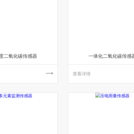
度二氧化碳传感器
一体化二氧化碳传感
查看详情