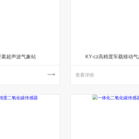
要素超声波气象站
KY-cz高精度车载移动
查看详情