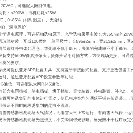
20VAC，可选配太阳能供电。
耗：≤200W；待机功耗≤25W；
0℃，0~85%（相对湿度）、无凝结
5MΩ（漏电保护）
学诱虫原理，可选药物诱虫原理。光学诱虫采用主波长为365nm的20W
玻璃材质，互成120度角，单屏尺寸：长595±2mm，宽213±2mm，厚
层远红外虫体处理仓，致死率不低于98%，虫体的完成率不小于95%。远
设备支持500W像素摄像头，摄像头采用对插方式，方便现场更换。可通
种类的要求。
系统可提供蓝牙APP配置工具，支持蓝牙非接触式配置。支持更改设备工
校时、通过蓝牙配置APP设置参数等功能。
G通信、可选配以太网RJ45通信。
内部含虫雨挡板、杀虫挡板、烘干挡板、震动装置、移虫装置、补光灯、
装置可将诱集到的虫体进行震动，使昆虫冲突均匀洒落平铺在传送带上，避
可保证不同时间段诱集到的昆虫不混淆。
雨雪传感器检测现场天气情况，无雨雪天气正常运行，有雨雪天气停止运
光照传感器检测现场光照强度，不受瞬间强光影响。当光照小于程序设定