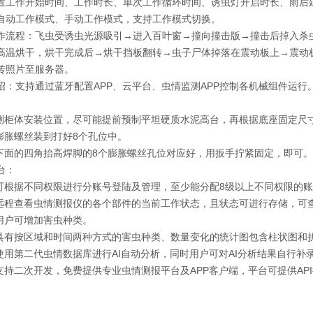
置工作开始时间、工作时长、单次工作循环时间、诱虫灯开启时长、雨后
自动工作模式、手动工作模式，支持工作模式切换。
作流程：飞虫受诱虫光源吸引→进入百叶窗→撞向撞击版→撞击后掉入杀
高温烘干，烘干完成后→烘干挡板翻转→虫子尸体掉落在震动板上→震动
传照片至服务器。
绍：支持通过蓝牙配置APP、云平台、虫情监测APP控制各机械组件运行
检测柜体安装位置，尽可能提前预制平坦硬质水泥高台，再根据底座固定尺
膨胀螺丝装到打好8个孔位中。
柱下面的四角抬高焊脚的8个膨胀螺丝孔位对应好，用扳手拧紧固定，即可。
台：
台可根据不同权限进行分账号登陆及管理，至少能分配8级以上不同权限的
台远程查看虫情测报仪的各个部件的当前工作状态，且状态可进行存储，可
台用户可增加害虫种类。
台具有按区域和时间两种方式的害虫种类、数量变化的统计图包含柱状图和
使用第二代虫情数据库进行AI自动分析，同时用户可对AI分析结果自行补
支持二次开发，免费提供专业虫情测报平台及APP客户端，平台可提供API接