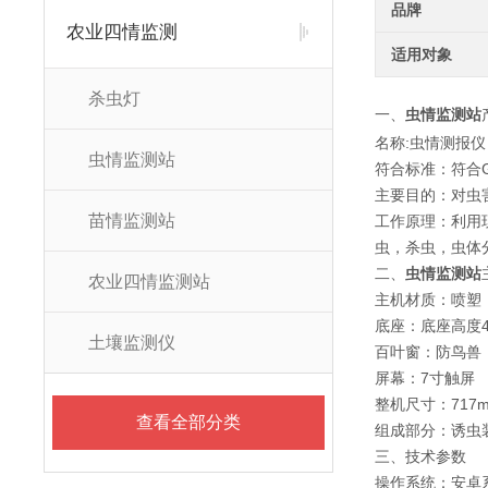
品牌
农业四情监测
适用对象
杀虫灯
一、
虫情监测站
名称:虫情测报仪
虫情监测站
符合标准：符合GB
主要目的：对虫
苗情监测站
工作原理：利用
虫，杀虫，虫体
二、
虫情监测站
农业四情监测站
主机材质：喷塑
底座：底座高度
土壤监测仪
百叶窗：防鸟兽
屏幕：7寸触屏
整机尺寸：717mm
查看全部分类
组成部分：诱虫
三、技术参数
操作系统：安卓