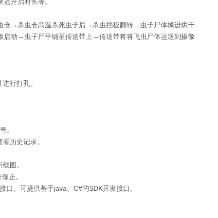
延迟开启时长等。
虫仓→杀虫仓高温杀死虫子后→杀虫挡板翻转→虫子尸体掉进烘干
板启动→虫子尸平铺至传送带上→传送带将将飞虫尸体运送到摄像
。
寸进行打孔。
账号。
查看历史记录。
折线图。
录修正。
口。可提供基于java、C#的SDK开发接口。