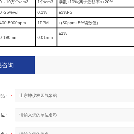
0～10万个/cm3
1个/cm3
读数±10%;离子迁移率≤±20%
0~25%Vol
0.1%
±3%FS
400-5000ppm
1PPM
±(50ppm+5%读数值)
±1%
0-190mm
0.01mm
品咨询
产品：
单位：