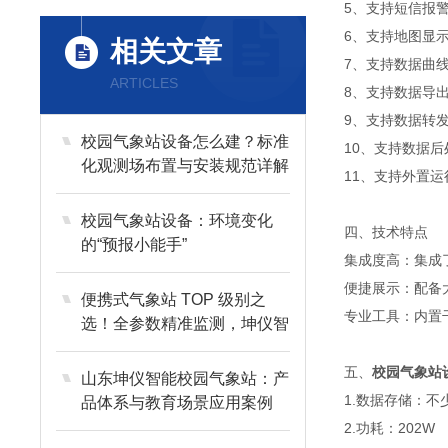
5、支持短信报
6、支持地图显
相关文章
7、支持数据曲
ARTICLES
8、支持数据导
9、支持数据转发，
校园气象站设备怎么建？标准
10、支持数据后
化观测场布置与安装规范详解
11、支持外置运行j
校园气象站设备：环境变化
四、技术特点
的“预报小能手”
集成度高：集成
便捷展示：配备
便携式气象站 TOP 级别之
专业工具：内置
选！全参数精准监测，坤仪智
测推荐厂家
五、
校园气象站
山东坤仪智能校园气象站：产
1.数据存储：不
品体系与教育场景应用案例
2.功耗：202W