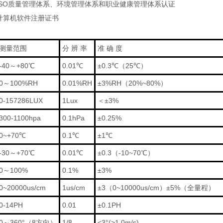
ISO质量管理体系、环境管理体系和职业健康管理体系认证
有计算机软件注册证书
测量范围
分 辨 率
准 确 度
-40～+80℃
0.01℃
±0.3℃（25℃）
0～100%RH
0.01%RH
±3%RH（20%~80%）
0-157286LUX
1Lux
＜±3%
300-1100hpa
0.1hPa
±0.25%
0~+70℃
0.1℃
±1℃
-30～+70℃
0.01℃
±0.3（-10~70℃）
0～100%
0.1%
±3%
0~20000us/cm
1us/cm
±3（0~10000us/cm）±5%（全量程）
0-14PH
0.01
±0.1PH
0～360°（8方向）
1/8
<3°(>1.0m/s)