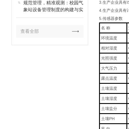
3.生产企业具有
规范管理，精准观测：校园气
象站设备管理制度的构建与实
4.生产企业具
施
5.传感器参数
名 称
查看全部
环境温度
相对湿度
光照强度
大气压力
露点温度
土壤温度
土壤湿度
土壤盐分
土壤PH
风 向