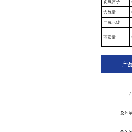
负氧离子
含氧量
二氧化碳
蒸发量
产
您的