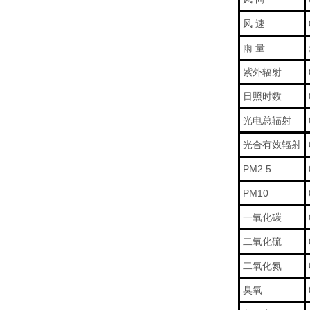
风 速
雨 量
紫外辐射
日照时数
光电总辐射
光合有效辐射
PM2.5
PM10
一氧化碳
二氧化硫
二氧化氮
臭氧