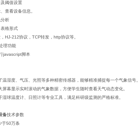
警及阈值设置
示、查看设备信息。
线分析
出表格形式
HJ-212协议，TCP转发，http协议等。
处理功能
avascript脚本
了温湿度、气压、光照等多种精密传感器，能够精准捕捉每一个气象信
大屏幕显示实时滚动的气象数据，方便学生随时查看天气动态变化。
干湿球温度计、日照计等专业工具，满足科研级监测的严格标准。
设备
技术参数
少于50万条