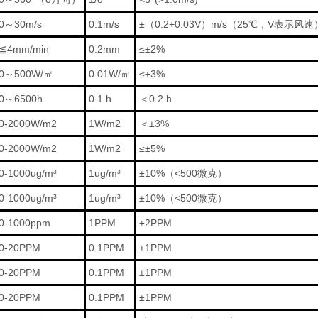
0～30m/s
0.1m/s
±（0.2+0.03V）m/s（25℃，V表示风速
≦4mm/min
0.2mm
≤±2%
0～500W/㎡
0.01W/㎡
≤±3%
0～6500h
0.1 h
＜0.2 h
0-2000W/m2
1W/m2
＜±3%
0-2000W/m2
1W/m2
≤±5%
0-1000ug/m³
1ug/m³
±10%（<500微克）
0-1000ug/m³
1ug/m³
±10%（<500微克）
0-1000ppm
1PPM
±2PPM
0-20PPM
0.1PPM
±1PPM
0-20PPM
0.1PPM
±1PPM
0-20PPM
0.1PPM
±1PPM