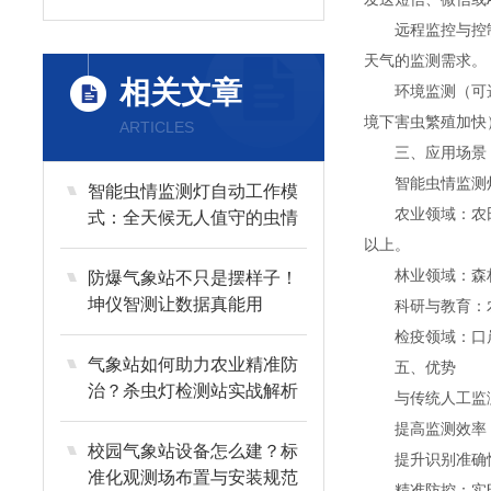
远程监控与控制：
天气的监测需求。
相关文章
环境监测（可选）
境下害虫繁殖加快
ARTICLES
三、应用场景
智能虫情监测灯
智能虫情监测灯自动工作模
农业领域：农田、
式：全天候无人值守的虫情
管家
以上。
林业领域：森林
防爆气象站不只是摆样子！
坤仪智测让数据真能用
科研与教育：农
检疫领域：口岸
气象站如何助力农业精准防
五、优势
治？杀虫灯检测站实战解析
与传统人工监测
提高监测效率：2
校园气象站设备怎么建？标
提升识别准确性：
准化观测场布置与安装规范
精准防控：实时预