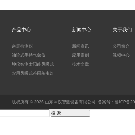
产品中心
新闻中心
关于我们
余震检测仪
新闻资讯
公司简介
袖珍式手持气象仪
应用案例
视频中心
坤仪智测太阳能风吸式
技术文章
杀虫灯
农用风吸式茶园杀虫灯
版权所有 © 2026 山东坤仪智测设备有限公司
备案号：鲁ICP备202