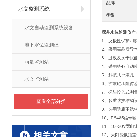
品牌
水文监测系统
类型
水文自动监测系统设备
深井水位监测仪
产
1、反极性保护和
地下水位监测仪
2、采用高品质导
3、过载及抗干扰
雨量监测站
4、采用核心自动
5、斜坡式导液孔
水文监测站
6、扩散硅压阻传
7、探头投入式测
8、多重防护结构
查看全部分类
9、选用防腐不锈
10、RS485信
11、10~30V宽
相关文章
12、太阳能板顶