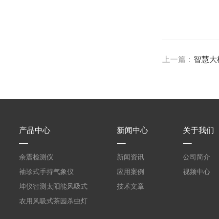
上一篇：
智慧大
产品中心
新闻中心
关于我们
余震检测仪
新闻资讯
公司简介
袖珍式手持气象仪
应用案例
视频中心
坤仪智测太阳能风吸式
技术文章
杀虫灯
农用风吸式茶园杀虫灯