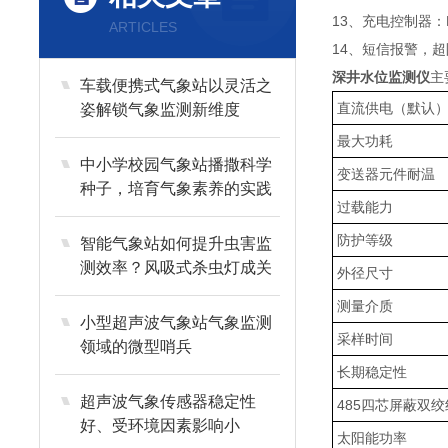
13、充电控制器：
ARTICLES
14、短信报警，超
深井水位监测仪
主
车载便携式气象站以灵活之
直流供电（默认
姿解锁气象监测新维度
最大功耗
中小学校园气象站播撒科学
变送器元件耐温
种子，培育气象素养的实践
过载能力
课堂
防护等级
智能气象站如何提升虫害监
测效率？风吸式杀虫灯成关
外径尺寸
键
测量介质
小型超声波气象站气象监测
采样时间
领域的微型哨兵
长期稳定性
超声波气象传感器稳定性
485四芯屏蔽双绞
好、受环境因素影响小
太阳能功率