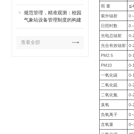
例
雨 量
≦
规范管理，精准观测：校园
紫外辐射
0
气象站设备管理制度的构建
日照时数
0～
与实施
光电总辐射
0-
查看全部
光合有效辐射
0-
PM2.5
0-
PM10
0-
一氧化碳
0-
二氧化硫
0-
二氧化氮
0-
臭氧
0-
负氧离子
0
含氧量
0~