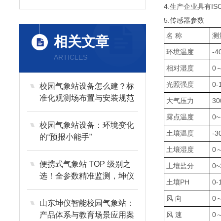
4.生产企业具有
5.传感器参数
名 称
测
相关文章
环境温度
-
ARTICLES
相对湿度
0
光照强度
0-
校园气象站设备怎么建？标
准化观测场布置与安装规范
大气压力
30
详解
露点温度
0
校园气象站设备：环境变化
土壤温度
-
的“预报小能手”
土壤湿度
0
便携式气象站 TOP 级别之
土壤盐分
0~
选！全参数精准监测，坤仪
土壤PH
0-
智测推荐厂家
风 向
0
山东坤仪智能校园气象站：
产品体系与教育场景应用案
风 速
0～