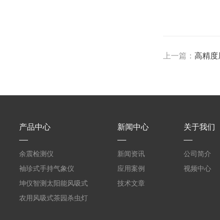
上一篇：
高精度
产品中心
新闻中心
关于我们
余震检测仪
新闻资讯
公司简介
袖珍式手持气象仪
应用案例
视频中心
坤仪智测太阳能风吸式
技术文章
杀虫灯
农用风吸式茶园杀虫灯