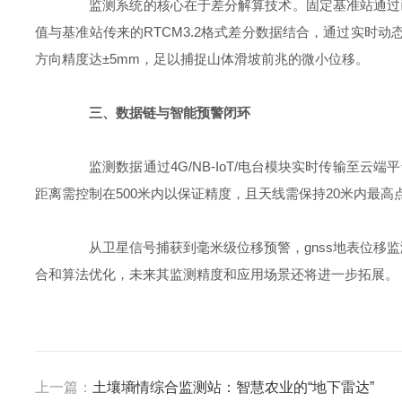
监测系统的核心在于差分解算技术。固定基准站通过已
值与基准站传来的RTCM3.2格式差分数据结合，通过实时动
方向精度达±5mm，足以捕捉山体滑坡前兆的微小位移。
三、数据链与智能预警闭环
监测数据通过4G/NB-IoT/电台模块实时传输至云
距离需控制在500米内以保证精度，且天线需保持20米内最高点
从卫星信号捕获到毫米级位移预警，gnss地表位移监测
合和算法优化，未来其监测精度和应用场景还将进一步拓展。
上一篇：
土壤墒情综合监测站：智慧农业的“地下雷达”