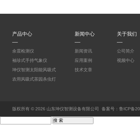
产品中心
新闻中心
关于我们
余震检测仪
新闻资讯
公司简介
袖珍式手持气象仪
应用案例
视频中心
坤仪智测太阳能风吸式
技术文章
杀虫灯
农用风吸式茶园杀虫灯
版权所有 © 2026 山东坤仪智测设备有限公司
备案号：鲁ICP备202