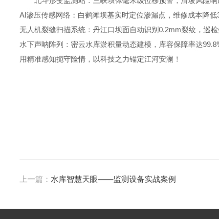
北斗形变监测站：三峡坝体毫米级位移预警，滑坡风险响
AI渗压传感网络：白鹤滩坝基实时定位渗漏点，维修成本降低30
无人机裂缝扫描系统：丹江口坝面自动识别0.2mm裂纹，巡检
水下声呐阵列：密云水库淤积量动态建模，库容保障率达99.8
用精准感知扼守险情，以科技之力锚定江河安澜！
上一篇：
水库智慧天眼——监测设备实战案例