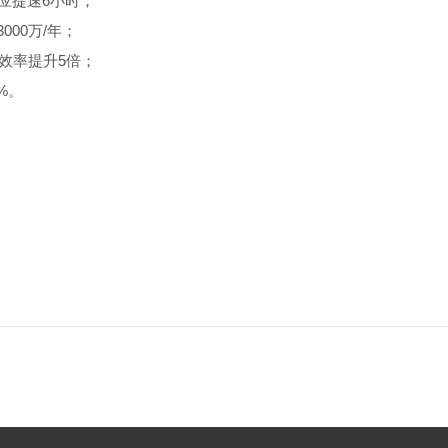
应提速6小时；
00万/年；
效率提升5倍；
%。