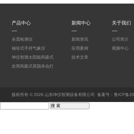
产品中心
新闻中心
关于我们
余震检测仪
新闻资讯
公司简介
袖珍式手持气象仪
应用案例
视频中心
坤仪智测太阳能风吸式
技术文章
杀虫灯
农用风吸式茶园杀虫灯
版权所有 © 2026 山东坤仪智测设备有限公司
备案号：鲁ICP备202