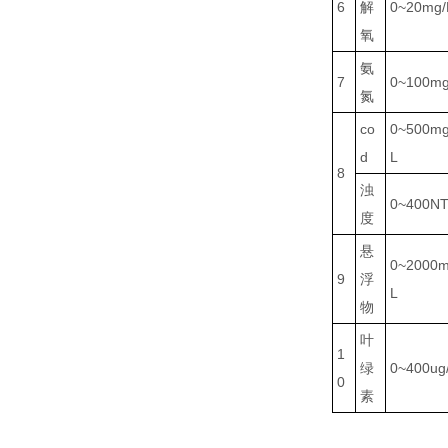
6
解
0~20mg/
氧
氨
7
0~100mg
氮
co
0~500mg
d
L
8
浊
0~400N
度
悬
0~2000m
9
浮
L
物
叶
1
绿
0~400ug
0
素