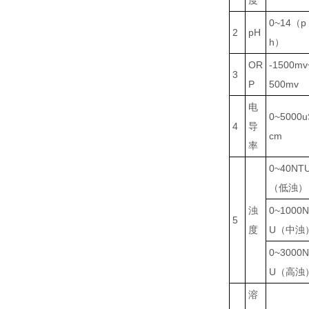
度
0~14（p
2
pH
h）
OR
-1500mv
3
P
500mv
电
0~5000u
4
导
cm
率
0~40NT
（低浊）
浊
0~1000
5
度
U（中浊
0~3000
U（高浊
溶