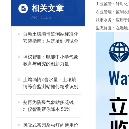
工业监管：针对化
相关文章
农业管理：监测农
ARTICLES
城市水务：应用于
生态修复：在湿地
自动土壤墒情监测站标准化
安装指南：从选址到调试全
流程解析
坤仪智测：赋能中小学气象
教育与研究的创新力量​
土壤墒情≠含水量：土壤墒
情综合监测站如何精准识别
干旱、渍涝与盐渍化风险？
别再为防爆气象站多花钱！
坤仪智测帮你降本 50%
风吸式茶园杀虫灯的使用价