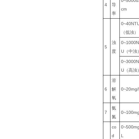
0~5000u
4
导
cm
率
0~40NT
（低浊）
浊
0~1000
5
度
U（中浊
0~3000
U（高浊
溶
6
解
0~20mg/
氧
氨
7
0~100mg
氮
co
0~500mg
d
L