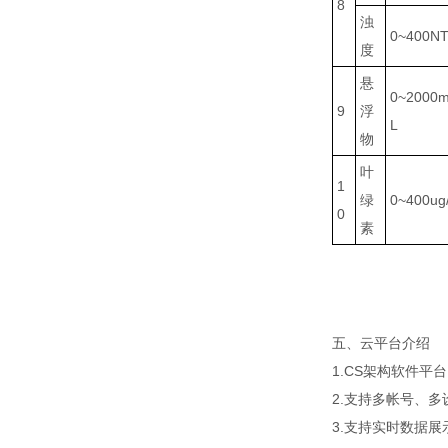
8
浊
0~400N
度
悬
0~2000m
9
浮
L
物
叶
1
绿
0~400ug
0
素
五、云平台介绍
1.CS架构软件
2.支持多帐号、多
3.支持实时数据