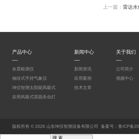
上一篇：
雷达水
产品中心
新闻中心
关于我们
余震检测仪
新闻资讯
公司简介
袖珍式手持气象仪
应用案例
视频中心
坤仪智测太阳能风吸式
技术文章
杀虫灯
农用风吸式茶园杀虫灯
版权所有 © 2026 山东坤仪智测设备有限公司
备案号：鲁ICP备202