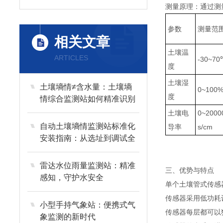
测量原理：通过测
参数
测量范
相关文章
土壤温
ARTICLES
-30~70
度
土壤湿
土壤墒情≠含水量：土壤墒
0~100
度
情综合监测站如何精准识别
干旱、渍涝与盐渍化风险？
土壤电
0~2000
自动土壤墒情监测站标准化
导率
s/cm
安装指南：从选址到调试全
流程解析
雷达水位雨量监测站：精准
三、优势与特点
感知，守护水安全
单个土壤管式传感
传感器采用低功耗
小型手持气象站：便携式气
传感器每层都可以
象监测的新时代