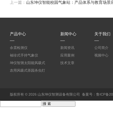
上一篇：
山东坤仪智能校园气象站：产品体系与教育场景
产品中心
新闻中心
关于我们
余震检测仪
新闻资讯
公司简介
袖珍式手持气象仪
应用案例
视频中心
坤仪智测太阳能风吸式
技术文章
杀虫灯
农用风吸式茶园杀虫灯
版权所有 © 2026 山东坤仪智测设备有限公司
备案号：鲁ICP备202