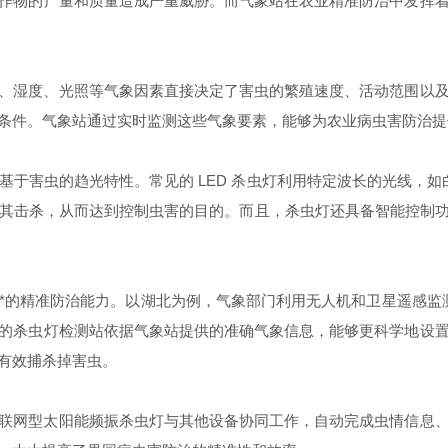
农作物的产量和质量造成严重威胁。而气象站在农业精准防治中发挥
、湿度、光照等气象因素直接决定了害虫的繁殖速度、活动范围以
条件。气象站通过实时监测这些气象要素，能够为农业病虫害防治提
于害虫的趋光特性。常见的 LED 杀虫灯利用特定波长的光线，如白
）将其击杀，从而达到控制虫害的目的。而且，杀虫灯还具备智能控制功能，当
精准防治能力。以湖北为例，气象部门利用无人机和卫星遥感监测农作物
的杀虫灯检测站依据气象站提供的准确气象信息，能够更科学地设
有效捕
杀掉害虫。
联网型太阳能频振杀虫灯与其他设备协同工作，自动完成虫情信息