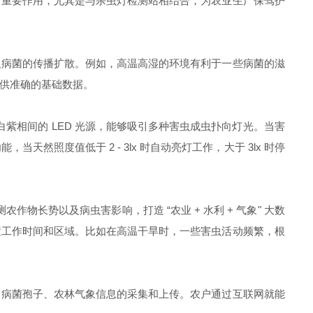
着重要作用，尤其是与杀虫灯检测站相结合，为农业生产保驾护
及病菌的传播扩散。例如，高温高湿的环境有利于一些病菌的滋
供准确的基础数据。
紫相间的 LED 光源，能够吸引多种害虫成虫扑向灯光。当害
天然照度值低于 2 - 3lx 时自动亮灯工作，大于 3lx 时停
长势以及病虫害影响，打造 “农业 + 水利 + 气象" 大数
置工作时间和区域。比如在高温干旱时，一些害虫活动频繁，根
、病菌孢子、农林气象信息的采集和上传。农户通过互联网就能